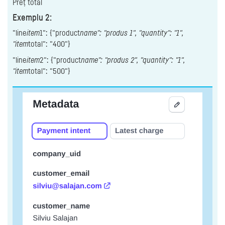
Preț total
Exemplu 2:
"line
item
1": {"product
name": "produs 1", "quantity": "1",
"item
total": "400"}
"line
item
2": {"product
name": "produs 2", "quantity": "1",
"item
total": "500"}