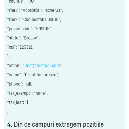
"country": "RO",
"line1": "Apollonia Hirscher,11",
"line2": "Cod postal: 500015",
"postal_code": "500015",
"state": "Brasov",
"cui": "123321"
},
"email": "
test@testmail.com
",
"name": "Client factureaza",
"phone": null,
"tax_exempt": "none",
"tax_ids": []
}
4. Din ce câmpuri extragem poziţiile