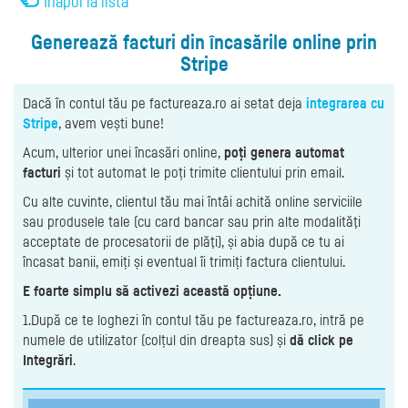
Înapoi la listă
Generează facturi din încasările online prin
Stripe
Dacă în contul tău pe factureaza.ro ai setat deja
integrarea cu
Stripe
, avem vești bune!
Acum, ulterior unei încasări online,
poți genera automat
facturi
și tot automat le poți trimite clientului prin email.
Cu alte cuvinte, clientul tău mai întâi achită online serviciile
sau produsele tale (cu card bancar sau prin alte modalităţi
acceptate de procesatorii de plăţi), și abia după ce tu ai
încasat banii, emiți și eventual îi trimiți factura clientului.
E foarte simplu să activezi această opțiune.
1.După ce te loghezi în contul tău pe factureaza.ro, intră pe
numele de utilizator (colțul din dreapta sus) și
dă click pe
Integrări
.