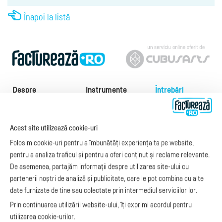
Înapoi la listă
Despre
Instrumente
Întrebări
frecvente
facturare
Documentație API
Preţuri
e-Factura
Despre noi
abonamente
e-Factura Furnizori
Acest site utilizează cookie-uri
Noutăți
Exemple de facturi
e-Factura B2C
Folosim cookie-uri pentru a îmbunătăți experiența ta pe website,
Apariții media
Model factură
API e-Factura
pentru a analiza traficul și pentru a oferi conținut și reclame relevante.
Manual de
e-Transport
De asemenea, partajăm informații despre utilizarea site-ului cu
facturare
Integrare Stripe
partenerii noștri de analiză și publicitate, care le pot combina cu alte
Legislaţie facturi
Integrare
date furnizate de tine sau colectate prin intermediul serviciilor lor.
Facturare online
SmartFintech
Prin continuarea utilizării website-ului, îți exprimi acordul pentru
blog.factureaza.ro
Integrare PrestaShop
utilizarea cookie-urilor.