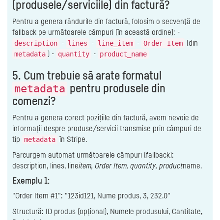
(produsele/serviciile) din factură?
Pentru a genera rândurile din factură, folosim o secvenţă de
fallback pe următoarele câmpuri (în această ordine): -
-
-
-
(din
description
lines
line_item
Order Item
) -
-
metadata
quantity
product_name
5. Cum trebuie să arate formatul
pentru produsele din
metadata
comenzi?
Pentru a genera corect pozițiile din factură, avem nevoie de
informații despre produse/servicii transmise prin câmpuri de
tip
în Stripe.
metadata
Parcurgem automat următoarele câmpuri (fallback):
description, lines, line
item, Order Item, quantity, product
name.
Exemplu 1:
"Order Item #1": "123id121, Nume produs, 3, 232.0"
Structură: ID produs (opțional), Numele produsului, Cantitate,