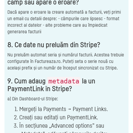
câmp sau apare o eroare?
Dacă apare o eroare la creare automată a facturii, veți primi
un email cu detalii despre: - câmpurile care lipsesc - format
incorect al datelor - alte probleme care au împiedicat
generarea facturii
8. Ce date nu preluăm din Stripe?
Nu preluăm automat seria și numărul facturii. Acestea trebuie
configurate în Factureaza.ro. Puteți seta o serie nouă cu
același prefix și un număr de început sincronizat cu Stripe.
9. Cum adaug
la un
metadata
PaymentLink în Stripe?
a) Din Dashboard-ul Stripe:
Mergeți la Payments → Payment Links.
Creați sau editați un PaymentLink.
În secțiunea „Advanced options” sau