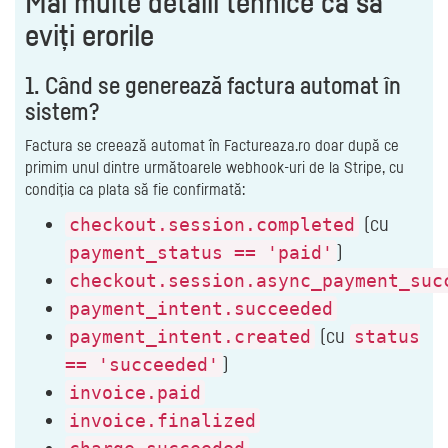
Mai multe detalii tehnice ca să
eviți erorile
1. Când se generează factura automat în
sistem?
Factura se creează automat în Factureaza.ro doar după ce
primim unul dintre următoarele webhook‑uri de la Stripe, cu
condiţia ca plata să fie confirmată:
(cu
checkout.session.completed
)
payment_status == 'paid'
checkout.session.async_payment_suc
payment_intent.succeeded
(cu
payment_intent.created
status
)
== 'succeeded'
invoice.paid
invoice.finalized