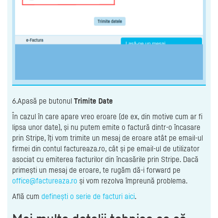
6.Apasă pe butonul
Trimite Date
În cazul în care apare vreo eroare (de ex, din motive cum ar fi
lipsa unor date), și nu putem emite o factură dintr-o încasare
prin Stripe, îți vom trimite un mesaj de eroare atât pe email-ul
firmei din contul factureaza.ro, cât și pe email-ul de utilizator
asociat cu emiterea facturilor din încasările prin Stripe. Dacă
primești un mesaj de eroare, te rugăm dă-i forward pe
office@factureaza.ro
și vom rezolva împreună problema.
Află cum
definești o serie de facturi aici
.