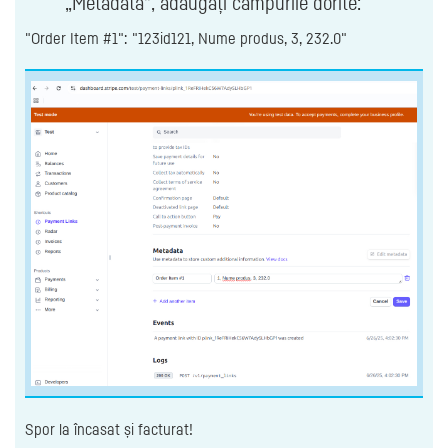
„Metadata”, adăugați câmpurile dorite:
"Order Item #1": "123id121, Nume produs, 3, 232.0"
Spor la încasat și facturat!