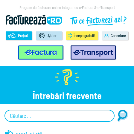
Program de facturare online integrat cu e-Factura & e-Transport
Prețuri
Ajutor
Începe gratuit!
Conectare
e-Factura
e-Transport
Întrebări frecvente