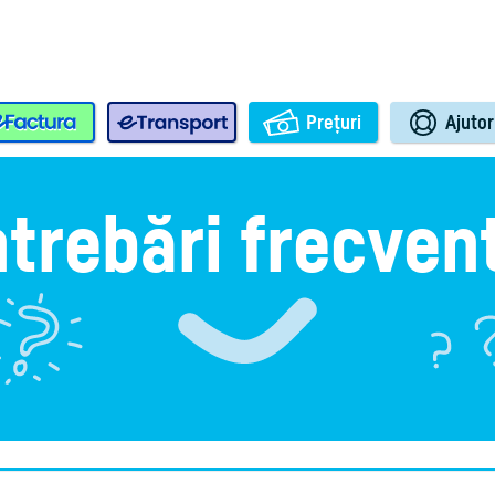
e-Factura
e-Transport
Prețuri
Ajutor
ntrebări frecven