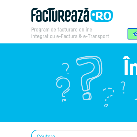
Program de facturare online
integrat cu e-Factura & e-Transport
Î