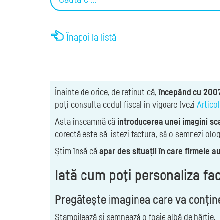
Înapoi la listă
Înainte de orice, de reținut că,
începând cu 200
poți consulta codul fiscal în vigoare (vezi
Articol
Asta înseamnă că
introducerea unei imagini sc
corectă este să listezi factura, să o semnezi olog
Știm însă că
apar des situații în care firmele a
Iată cum poţi personaliza fac
Pregătește imaginea care va conțin
Ștampilează și semnează o foaie albă de hârtie.