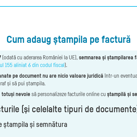
Cum adaug ștampila pe factură
7
(odată cu aderarea României la UE),
semnarea și ștampilarea fa
ul 155 aliniat 6 din codul fiscal
).
anate pe document nu are nicio valoare juridică
într-un eventual
raf și să pui ștampila.
u totuși nevoie
să personalizeze facturile online cu
ștampilă și 
turile (și celelalte tipuri de documente
e ștampila și semnătura