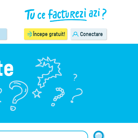
Începe gratuit!
Conectare
te