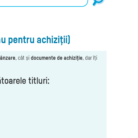
 pentru achiziții)
vânzare
, cât și
documente de achiziție
, dar îți
oarele titluri: