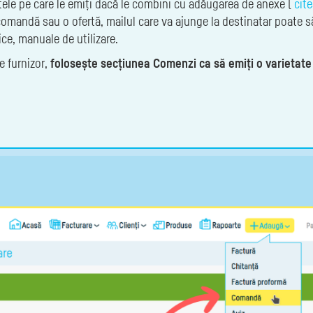
rtele pe care le emiți dacă le combini cu adăugarea de anexe (
cit
 comandă sau o ofertă, mailul care va ajunge la destinatar poate
ice, manuale de utilizare.
e furnizor,
folosește secțiunea Comenzi ca să emiți o varietat