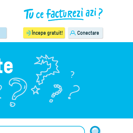
Începe gratuit!
Conectare
te