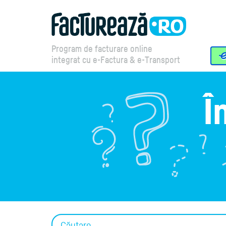
Program de facturare online
integrat cu e-Factura & e-Transport
Î