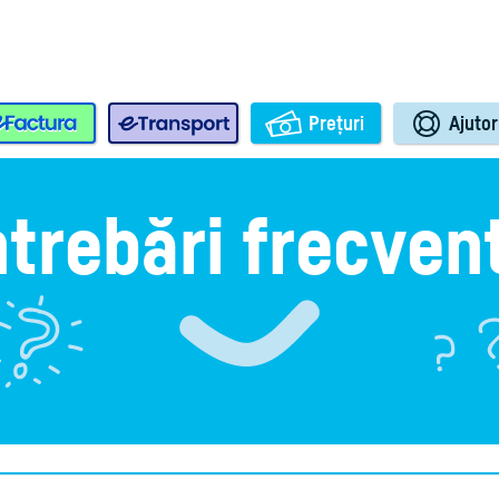
e-Factura
e-Transport
Prețuri
Ajutor
ntrebări frecven