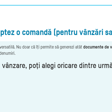
tez o comandă (pentru vânzări sau
versatilă. Nu doar că îți permite să generezi atât
documente de 
 denumiri.
ânzare, poți alegi oricare dintre următ