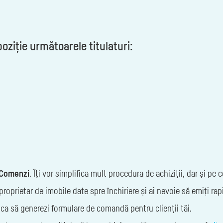
poziție următoarele titulaturi:
Comenzi
. Îți vor simplifica mult procedura de achiziții, dar și pe 
oprietar de imobile date spre închiriere și ai nevoie să emiți rapi
 ca să generezi formulare de comandă pentru clienții tăi.